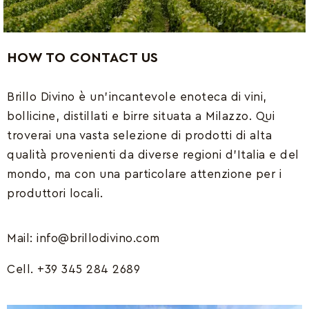
HOW TO CONTACT US
WE'RE AT YOUR
SERVICE
Brillo Divino è un’incantevole
enoteca di vini,
bollicine, distillati e birre situata a
Milazzo. Qui
Our experts are ready to
troverai una vasta selezione di prodotti di alta
answer your questions
qualità provenienti da diverse regioni d’Italia e del
mondo, ma con una particolare attenzione per i
produttori locali.
Mail: info@brillodivino.com
Cell. +39 345 284 2689