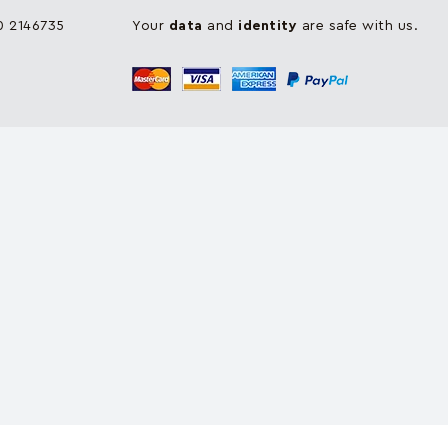
90 2146735
Your
data
and
identity
are safe with us.