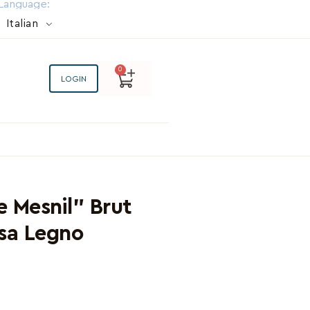
Language:
Italian
0
LOGIN
e Mesnil” Brut
ssa Legno