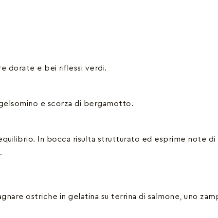
e dorate e bei riflessi verdi.
lio, gelsomino e scorza di bergamotto.
equilibrio. In bocca risulta strutturato ed esprime note d
.
are ostriche in gelatina su terrina di salmone, uno zam