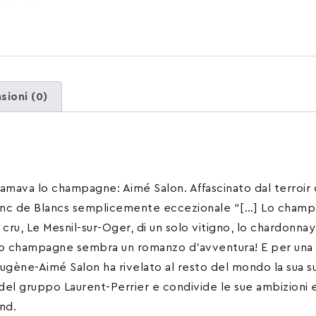
sioni (0)
ava lo champagne: Aimé Salon. Affascinato dal terroir 
lanc de Blancs semplicemente eccezionale “[…] Lo cham
o cru, Le Mesnil-sur-Oger, di un solo vitigno, lo chardonnay
esto champagne sembra un romanzo d’avventura! E per una
ugène-Aimé Salon ha rivelato al resto del mondo la sua s
del gruppo Laurent-Perrier e condivide le sue ambizioni e
nd.